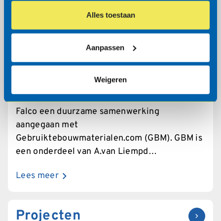
Alles toestaan
10-02-2022
Falco gaat duurzame
Aanpassen
samenwerking aan met
Gebruiktebouwmaterialen.co
Weigeren
In de week van de Circulaire Economie is
Falco een duurzame samenwerking
aangegaan met
Gebruiktebouwmaterialen.com (GBM). GBM is
een onderdeel van A.van Liempd
Sloopbedrijven uit Sint-Oedenrode, al 30 jaar
Lees meer
dé specialist in duurzaam slopen en het
hoogwaardig hergebruiken van materialen.
Projecten