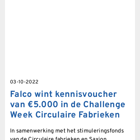
vervanging voor zwaardere voertuigen. Ze
komen minder obstakels tegen om ergens te
komen. Locaties in het centrum zijn veel
makkelijker te bereiken. Het gebruik van een
e(bak)fiets is gezonder, goedkoper, stiller en
schoner. Falco's International Bicycle Parking
Specialist Mark Pruijssen presenteert daar dé
oplossing om de vrachtfietsen en cargo
bakfietsen veilig in...
03-10-2022
Falco wint kennisvoucher
van €5.000 in de Challenge
Week Circulaire Fabrieken
In samenwerking met het stimuleringsfonds
van de Circulaire fabrieken en Saxion