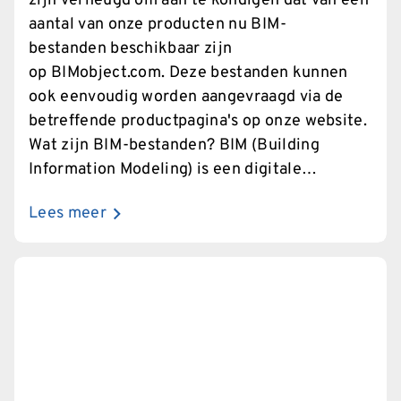
zijn verheugd om aan te kondigen dat van een
aantal van onze producten nu BIM-
bestanden beschikbaar zijn
op BIMobject.com. Deze bestanden kunnen
ook eenvoudig worden aangevraagd via de
betreffende productpagina's op onze website.
Wat zijn BIM-bestanden? BIM (Building
Information Modeling) is een digitale
representatie van de fysieke en functionele
Lees meer
kenmerken van een product. Het gebruik van
BIM-bestanden biedt talloze voordelen voor
architecten, ingenieurs, aannemers en
projectontwikkelaars. Deze bestanden
bevatten gedetailleerde informatie over de
producten, zoals afmetingen,
materiaalgebruik en
installatiemogelijkheden, wat de planning en