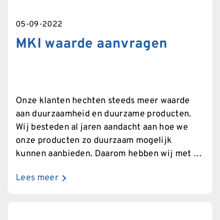
05-09-2022
MKI waarde aanvragen
Onze klanten hechten steeds meer waarde
aan duurzaamheid en duurzame producten.
Wij besteden al jaren aandacht aan hoe we
onze producten zo duurzaam mogelijk
kunnen aanbieden. Daarom hebben wij met de
Milieukostenindicator (MKI) inzichtelijk
Lees meer
gemaakt welke impact onze producten op het
milieu hebben