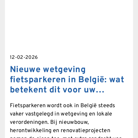
uitvoering van projecten aanzienlijk kan
vereenvoudigen. Voordelen van BIM-
bestanden voor onze klanten: Efficiëntie in
ontwerp en planning:BIM-bestanden helpen
bij het maken van nauwkeurige 3D-modellen,
waardoor ontwerp- en planningsfouten...
12-02-2026
Nieuwe wetgeving
fietsparkeren in België: wat
betekent dit voor uw
project?
Fietsparkeren wordt ook in België steeds
vaker vastgelegd in wetgeving en lokale
verordeningen. Bij nieuwbouw,
herontwikkeling en renovatieprojecten