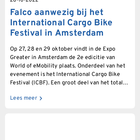
28-10-2022
Falco aanwezig bij het
International Cargo Bike
Festival in Amsterdam
Op 27, 28 en 29 oktober vindt in de Expo
Greater in Amsterdam de 2e edicitie van
World of eMobility plaats. Onderdeel van het
evenement is het International Cargo Bike
Festival (ICBF). Een groot deel van het totale
aanbod en lezingenprogramma gaan over de
Lees meer
e-bikes en (e)cargo fietsen. De elektrische
cargo bike, ook wel vrachtfiets, transportfiets
of bakfiets genoemd, is met een sterke
opmars bezig. Deze lichte, elektrische
voertuigen zijn namelijk de perfecte