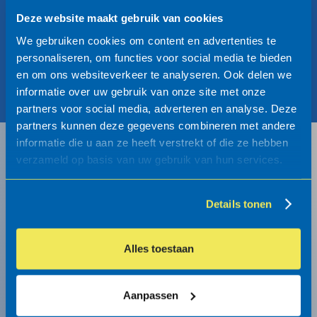
Deze website maakt gebruik van cookies
We gebruiken cookies om content en advertenties te
personaliseren, om functies voor social media te bieden
en om ons websiteverkeer te analyseren. Ook delen we
informatie over uw gebruik van onze site met onze
partners voor social media, adverteren en analyse. Deze
partners kunnen deze gegevens combineren met andere
informatie die u aan ze heeft verstrekt of die ze hebben
verzameld op basis van uw gebruik van hun services.
Schrijf u in voor onze
nieuwsbrief
Details tonen
Blijf op de hoogte van onze nieuwste
Alles toestaan
producten en ontwikkelingen en schrijf u in
voor onze maandelijkse nieuwsbrief.
Aanpassen