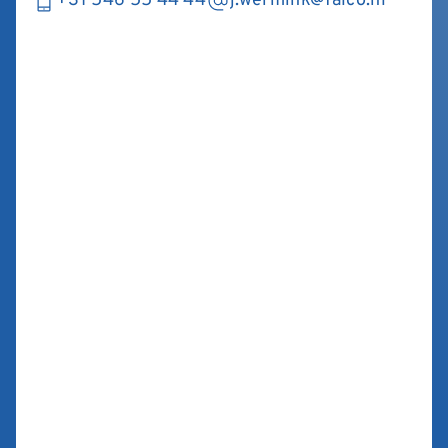
+31 546 55 44 44
j.wermink@falco.nl