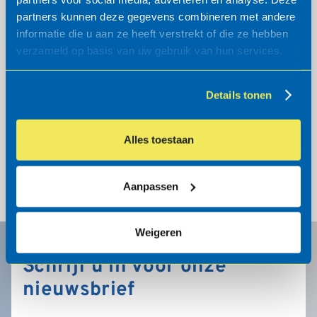
partners kunnen deze gegevens combineren met andere
Ook in de Ideaal 2.0 serie:
informatie die u aan ze heeft verstrekt of die ze hebben
verzameld op basis van uw gebruik van hun services.
Details tonen
Alles toestaan
Ideaal 2.0 met
Ideaal 2.0 met
aanbindvoorziening
oplaadpunt voor e-
Aanpassen
bike
Weigeren
Schrijf u in voor onze
nieuwsbrief